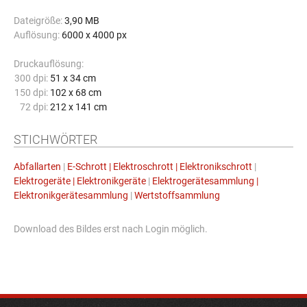
Dateigröße:
3,90 MB
Auflösung:
6000 x 4000 px
Druckauflösung:
300 dpi:
51 x 34 cm
150 dpi:
102 x 68 cm
72 dpi:
212 x 141 cm
STICHWÖRTER
Abfallarten
|
E-Schrott | Elektroschrott | Elektronikschrott
|
Elektrogeräte | Elektronikgeräte
|
Elektrogerätesammlung |
Elektronikgerätesammlung
|
Wertstoffsammlung
Download des Bildes erst nach Login möglich.