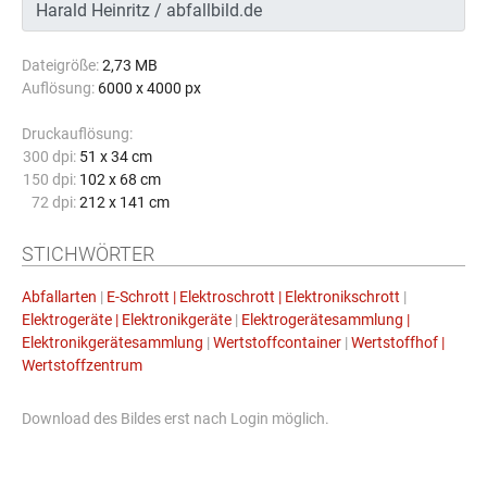
Dateigröße:
2,73 MB
Auflösung:
6000 x 4000 px
Druckauflösung:
300 dpi:
51 x 34 cm
150 dpi:
102 x 68 cm
72 dpi:
212 x 141 cm
STICHWÖRTER
Abfallarten
|
E-Schrott | Elektroschrott | Elektronikschrott
|
Elektrogeräte | Elektronikgeräte
|
Elektrogerätesammlung |
Elektronikgerätesammlung
|
Wertstoffcontainer
|
Wertstoffhof |
Wertstoffzentrum
Download des Bildes erst nach Login möglich.