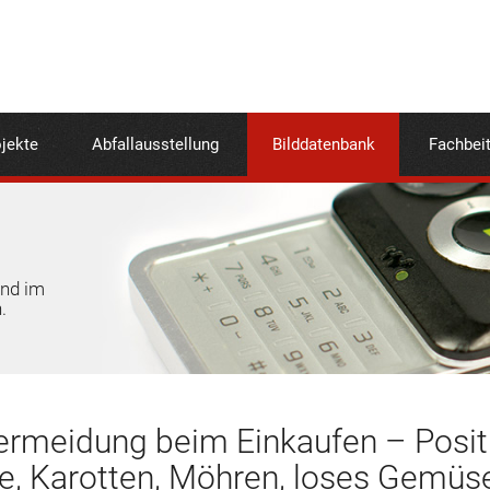
jekte
Abfallausstellung
Bilddatenbank
Fachbei
und im
.
ermeidung beim Einkaufen – Posit
, Karotten, Möhren, loses Gemüs