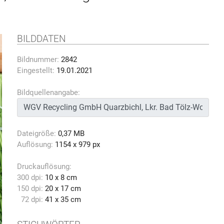
BILDDATEN
Bildnummer:
2842
Eingestellt:
19.01.2021
Bildquellenangabe:
Dateigröße:
0,37 MB
Auflösung:
1154 x 979 px
Druckauflösung:
300 dpi:
10 x 8 cm
150 dpi:
20 x 17 cm
72 dpi:
41 x 35 cm