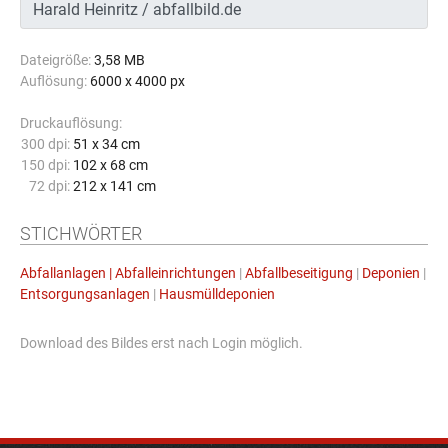
Dateigröße:
3,58 MB
Auflösung:
6000 x 4000 px
Druckauflösung:
300 dpi:
51 x 34 cm
150 dpi:
102 x 68 cm
72 dpi:
212 x 141 cm
STICHWÖRTER
Abfallanlagen | Abfalleinrichtungen
|
Abfallbeseitigung
|
Deponien
|
Entsorgungsanlagen
|
Hausmülldeponien
Download des Bildes erst nach Login möglich.