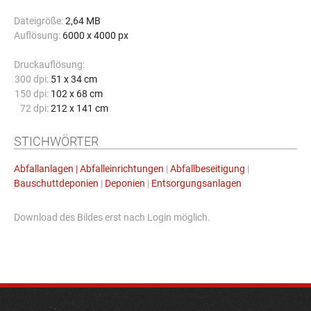
Dateigröße:
2,64 MB
Auflösung:
6000 x 4000 px
Druckauflösung:
300 dpi:
51 x 34 cm
150 dpi:
102 x 68 cm
72 dpi:
212 x 141 cm
STICHWÖRTER
Abfallanlagen | Abfalleinrichtungen
|
Abfallbeseitigung
|
Bauschuttdeponien
|
Deponien
|
Entsorgungsanlagen
Download des Bildes erst nach Login möglich.