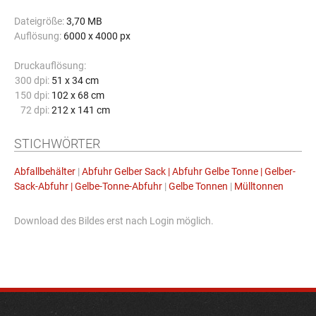
Dateigröße:
3,70 MB
Auflösung:
6000 x 4000 px
Druckauflösung:
300 dpi:
51 x 34 cm
150 dpi:
102 x 68 cm
72 dpi:
212 x 141 cm
STICHWÖRTER
Abfallbehälter
|
Abfuhr Gelber Sack | Abfuhr Gelbe Tonne | Gelber-
Sack-Abfuhr | Gelbe-Tonne-Abfuhr
|
Gelbe Tonnen
|
Mülltonnen
Download des Bildes erst nach Login möglich.