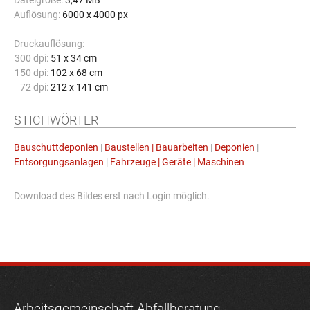
Dateigröße:
3,47 MB
Auflösung:
6000 x 4000 px
Druckauflösung:
300 dpi:
51 x 34 cm
150 dpi:
102 x 68 cm
72 dpi:
212 x 141 cm
STICHWÖRTER
Bauschuttdeponien
|
Baustellen | Bauarbeiten
|
Deponien
|
Entsorgungsanlagen
|
Fahrzeuge | Geräte | Maschinen
Download des Bildes erst nach Login möglich.
Arbeitsgemeinschaft Abfallberatung