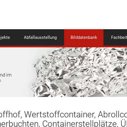
jekte
Abfallausstellung
Bilddatenbank
Fachbei
und im
.
ffhof, Wertstoffcontainer, Abrollc
erbuchten, Containerstellplätze, 