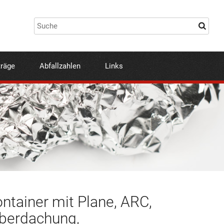
träge
Abfallzahlen
Links
ontainer mit Plane, ARC,
Überdachung,