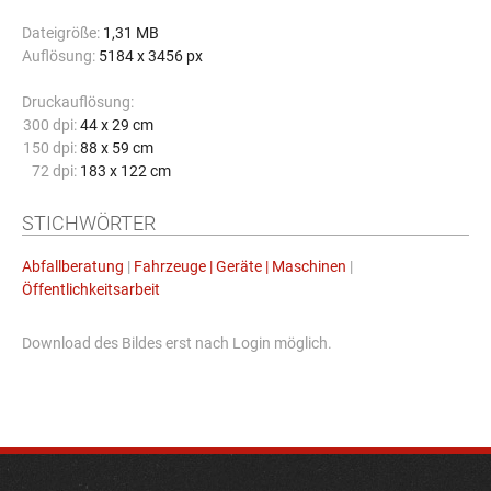
Dateigröße:
1,31 MB
Auflösung:
5184 x 3456 px
Druckauflösung:
300 dpi:
44 x 29 cm
150 dpi:
88 x 59 cm
72 dpi:
183 x 122 cm
STICHWÖRTER
Abfallberatung
|
Fahrzeuge | Geräte | Maschinen
|
Öffentlichkeitsarbeit
Download des Bildes erst nach Login möglich.