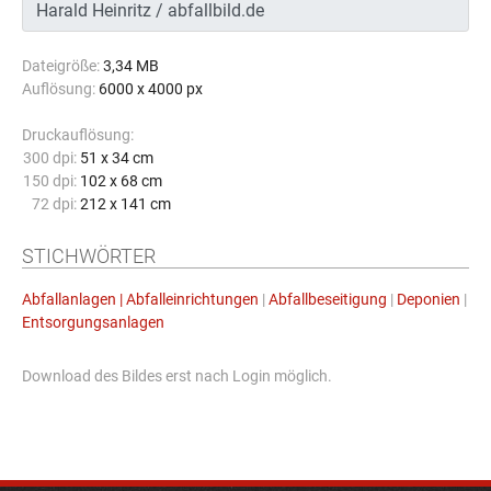
Dateigröße:
3,34 MB
Auflösung:
6000 x 4000 px
Druckauflösung:
300 dpi:
51 x 34 cm
150 dpi:
102 x 68 cm
72 dpi:
212 x 141 cm
STICHWÖRTER
Abfallanlagen | Abfalleinrichtungen
|
Abfallbeseitigung
|
Deponien
|
Entsorgungsanlagen
Download des Bildes erst nach Login möglich.