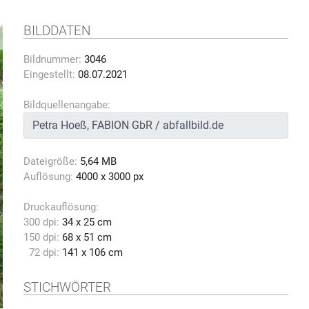
BILDDATEN
Bildnummer:
3046
Eingestellt:
08.07.2021
Bildquellenangabe:
Dateigröße:
5,64 MB
Auflösung:
4000 x 3000 px
Druckauflösung:
300 dpi:
34 x 25 cm
150 dpi:
68 x 51 cm
72 dpi:
141 x 106 cm
STICHWÖRTER