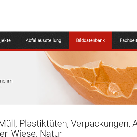
jekte
Abfallausstellung
Bilddatenbank
Fachbei
und im
.
Müll, Plastiktüten, Verpackungen, A
er, Wiese, Natur