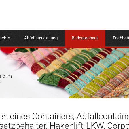
jekte
Abfallausstellung
Bilddatenbank
Fachbei
und im
.
n eines Containers, Abfallcontainer
setzbehälter, Hakenlift-LKW, Corp