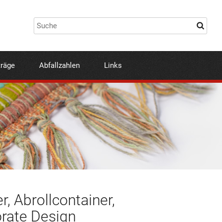
träge
Abfallzahlen
Links
, Abrollcontainer,
orate Design