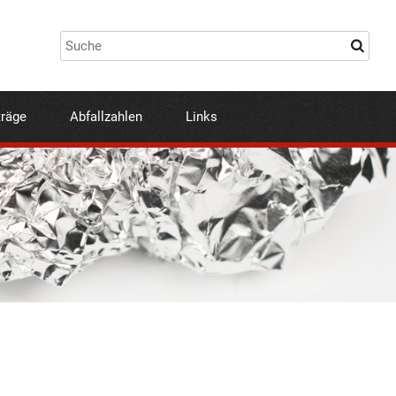
träge
Abfallzahlen
Links