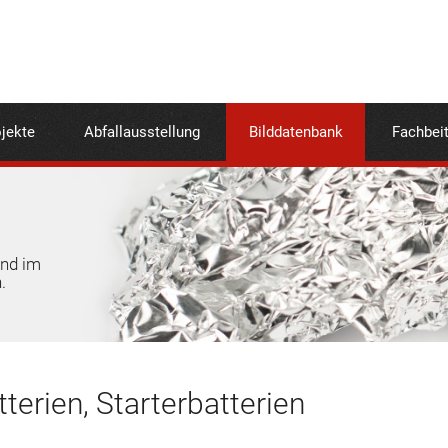
jekte
Abfallausstellung
Bilddatenbank
Fachbei
und im
.
terien, Starterbatterien