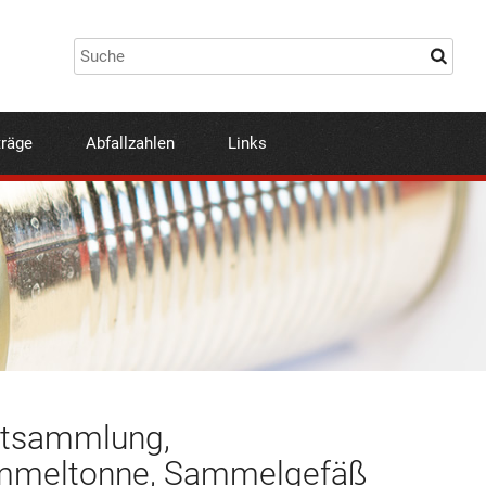
träge
Abfallzahlen
Links
fettsammlung,
ammeltonne, Sammelgefäß