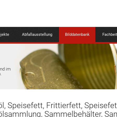
jekte
Abfallausstellung
Bilddatenbank
Fachbei
und im
.
l, Speisefett, Frittierfett, Speise
ölsammlung, Sammelbehälter, S