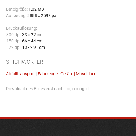
Dateigröße:
1,02 MB
Auflösung:
3888 x 2592 px
Druckauflösung:
300 dpi:
33 x 22 cm
150 dpi:
66 x 44 cm
72 dpi:
137 x 91 cm
STICHWÖRTER
Abfalltransport
|
Fahrzeuge | Geräte | Maschinen
Download des Bildes erst nach Login möglich.