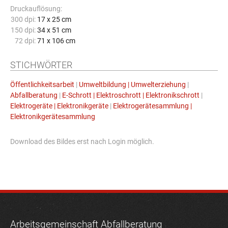
Druckauflösung:
300 dpi:
17 x 25 cm
150 dpi:
34 x 51 cm
72 dpi:
71 x 106 cm
STICHWÖRTER
Öffentlichkeitsarbeit
|
Umweltbildung | Umwelterziehung
|
Abfallberatung
|
E-Schrott | Elektroschrott | Elektronikschrott
|
Elektrogeräte | Elektronikgeräte
|
Elektrogerätesammlung |
Elektronikgerätesammlung
Download des Bildes erst nach Login möglich.
Arbeitsgemeinschaft Abfallberatung