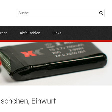
träge
Abfallzahlen
Links
äschchen, Einwurf