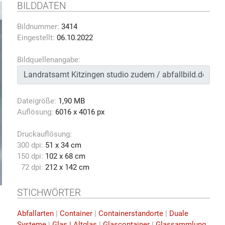
BILDDATEN
Bildnummer:
3414
Eingestellt:
06.10.2022
Bildquellenangabe:
Dateigröße:
1,90 MB
Auflösung:
6016 x 4016 px
Druckauflösung:
300 dpi:
51 x 34 cm
150 dpi:
102 x 68 cm
72 dpi:
212 x 142 cm
STICHWÖRTER
Abfallarten
|
Container
|
Containerstandorte
|
Duale
Systeme
|
Glas | Altglas
|
Glascontainer
|
Glassammlung