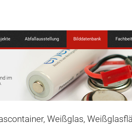
jekte
Abfallausstellung
Bilddatenbank
Fachbei
und im
.
scontainer, Weißglas, Weißglasfl