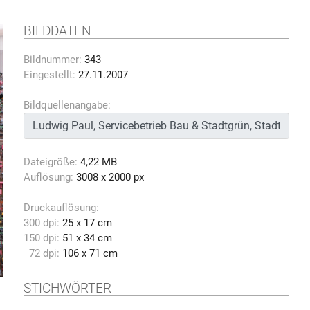
BILDDATEN
Bildnummer:
343
Eingestellt:
27.11.2007
Bildquellenangabe:
Dateigröße:
4,22 MB
Auflösung:
3008 x 2000 px
Druckauflösung:
300 dpi:
25 x 17 cm
150 dpi:
51 x 34 cm
72 dpi:
106 x 71 cm
STICHWÖRTER