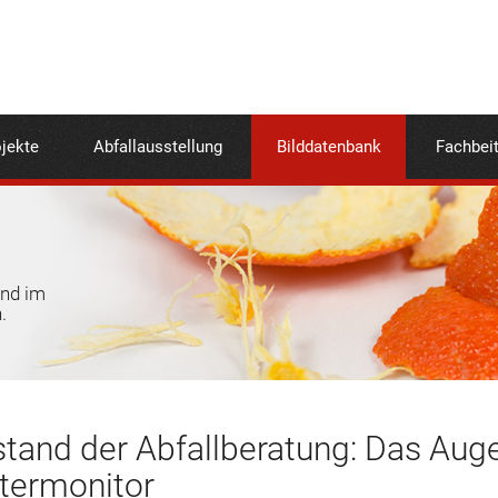
jekte
Abfallausstellung
Bilddatenbank
Fachbei
und im
.
and der Abfallberatung: Das Auge 
ermonitor