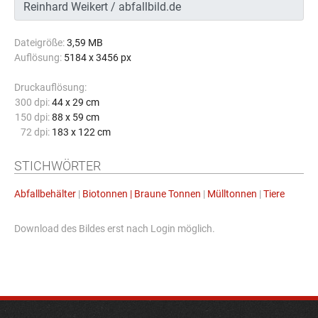
Dateigröße:
3,59 MB
Auflösung:
5184 x 3456 px
Druckauflösung:
300 dpi:
44 x 29 cm
150 dpi:
88 x 59 cm
72 dpi:
183 x 122 cm
STICHWÖRTER
Abfallbehälter
|
Biotonnen | Braune Tonnen
|
Mülltonnen
|
Tiere
Download des Bildes erst nach Login möglich.