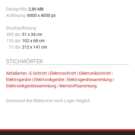
Dateigröße:
2,86 MB
Auflösung:
6000 x 4000 px
Druckauflösung:
300 dpi:
51 x 34 cm
150 dpi:
102 x 68 cm
72 dpi:
212 x 141 cm
STICHWÖRTER
Abfallarten
|
E-Schrott | Elektroschrott | Elektronikschrott
|
Elektrogeräte | Elektronikgeräte
|
Elektrogerätesammlung |
Elektronikgerätesammlung
|
Wertstoffsammlung
Download des Bildes erst nach Login möglich.