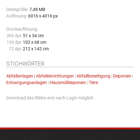
Dateigröße:
7,48 MB
Auflösung:
6016 x 4016 px
Druckauflösung:
300 dpi:
51 x 34 cm
150 dpi:
102 x 68 cm
72 dpi:
212 x 142 cm
STICHWÖRTER
Abfallanlagen | Abfalleinrichtungen
|
Abfallbeseitigung
|
Deponien
|
Entsorgungsanlagen
|
Hausmülldeponien
|
Tiere
Download des Bildes erst nach Login möglich.