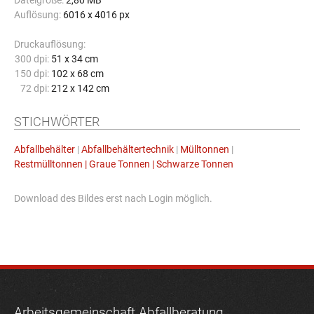
Dateigröße:
2,80 MB
Auflösung:
6016 x 4016 px
Druckauflösung:
300 dpi:
51 x 34 cm
150 dpi:
102 x 68 cm
72 dpi:
212 x 142 cm
STICHWÖRTER
Abfallbehälter
|
Abfallbehältertechnik
|
Mülltonnen
|
Restmülltonnen | Graue Tonnen | Schwarze Tonnen
Download des Bildes erst nach Login möglich.
Arbeitsgemeinschaft Abfallberatung