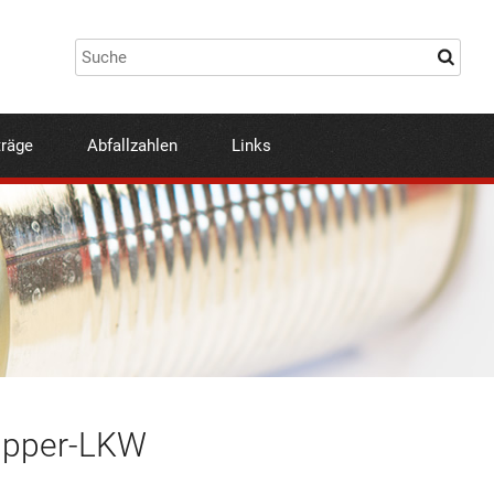
träge
Abfallzahlen
Links
Kipper-LKW