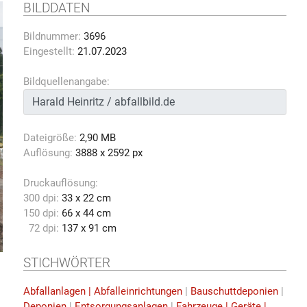
BILDDATEN
Bildnummer:
3696
Eingestellt:
21.07.2023
Bildquellenangabe:
Dateigröße:
2,90 MB
Auflösung:
3888 x 2592 px
Druckauflösung:
300 dpi:
33 x 22 cm
150 dpi:
66 x 44 cm
72 dpi:
137 x 91 cm
STICHWÖRTER
Abfallanlagen | Abfalleinrichtungen
|
Bauschuttdeponien
|
Deponien
|
Entsorgungsanlagen
|
Fahrzeuge | Geräte |