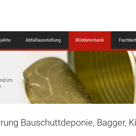
jekte
Abfallausstellung
Bilddatenbank
Fachbei
und im
.
erung Bauschuttdeponie, Bagger, 