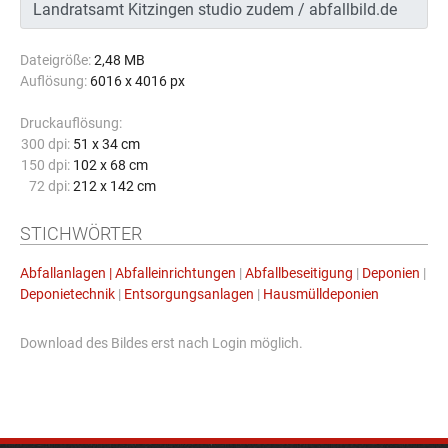
Dateigröße:
2,48 MB
Auflösung:
6016 x 4016 px
Druckauflösung:
300 dpi:
51 x 34 cm
150 dpi:
102 x 68 cm
72 dpi:
212 x 142 cm
STICHWÖRTER
Abfallanlagen | Abfalleinrichtungen
|
Abfallbeseitigung
|
Deponien
|
Deponietechnik
|
Entsorgungsanlagen
|
Hausmülldeponien
Download des Bildes erst nach Login möglich.