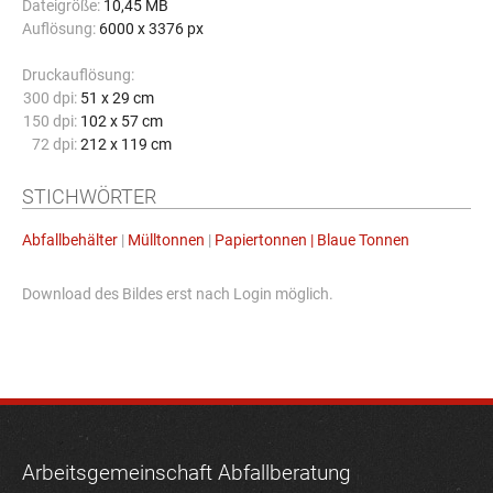
Dateigröße:
10,45 MB
Auflösung:
6000 x 3376 px
Druckauflösung:
300 dpi:
51 x 29 cm
150 dpi:
102 x 57 cm
72 dpi:
212 x 119 cm
STICHWÖRTER
Abfallbehälter
|
Mülltonnen
|
Papiertonnen | Blaue Tonnen
Download des Bildes erst nach Login möglich.
Arbeitsgemeinschaft Abfallberatung