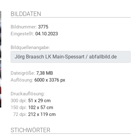
BILDDATEN
Bildnummer:
3775
Eingestellt:
04.10.2023
Bildquellenangabe:
Dateigröße:
7,38 MB
Auflösung:
6000 x 3376 px
Druckauflösung:
300 dpi:
51 x 29 cm
150 dpi:
102 x 57 cm
72 dpi:
212 x 119 cm
STICHWÖRTER