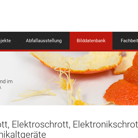
jekte
Abfallausstellung
Bilddatenbank
Fachbei
und im
.
tt, Elektroschrott, Elektronikschrot
nikaltgeräte