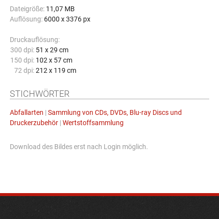
Dateigröße:
11,07 MB
Auflösung:
6000 x 3376 px
Druckauflösung:
300 dpi:
51 x 29 cm
150 dpi:
102 x 57 cm
72 dpi:
212 x 119 cm
STICHWÖRTER
Abfallarten
|
Sammlung von CDs, DVDs, Blu-ray Discs und
Druckerzubehör
|
Wertstoffsammlung
Download des Bildes erst nach Login möglich.