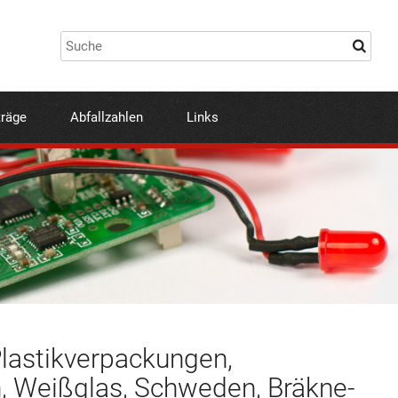
träge
Abfallzahlen
Links
astikverpackungen,
, Weißglas, Schweden, Bräkne-