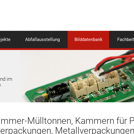
jekte
Abfallausstellung
Bilddatenbank
Fachbei
und im
.
mmer-Mülltonnen, Kammern für Pl
verpackungen, Metallverpackungen