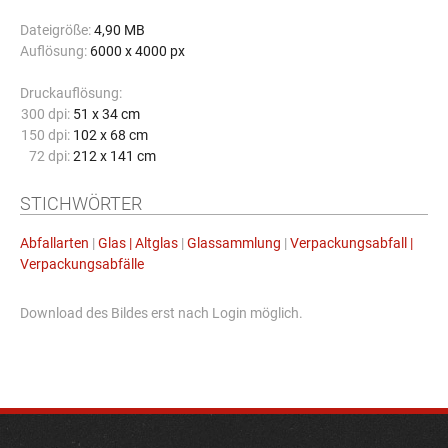
Dateigröße:
4,90 MB
Auflösung:
6000 x 4000 px
Druckauflösung:
300 dpi:
51 x 34 cm
150 dpi:
102 x 68 cm
72 dpi:
212 x 141 cm
STICHWÖRTER
Abfallarten
|
Glas | Altglas
|
Glassammlung
|
Verpackungsabfall |
Verpackungsabfälle
Download des Bildes erst nach Login möglich.