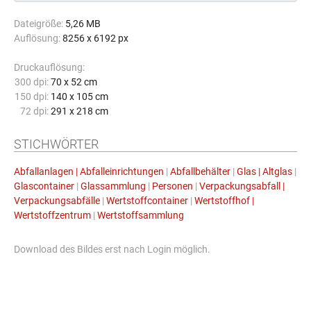
Dateigröße:
5,26 MB
Auflösung:
8256 x 6192 px
Druckauflösung:
300 dpi:
70 x 52 cm
150 dpi:
140 x 105 cm
72 dpi:
291 x 218 cm
STICHWÖRTER
Abfallanlagen | Abfalleinrichtungen
|
Abfallbehälter
|
Glas | Altglas
|
Glascontainer
|
Glassammlung
|
Personen
|
Verpackungsabfall |
Verpackungsabfälle
|
Wertstoffcontainer
|
Wertstoffhof |
Wertstoffzentrum
|
Wertstoffsammlung
Download des Bildes erst nach Login möglich.