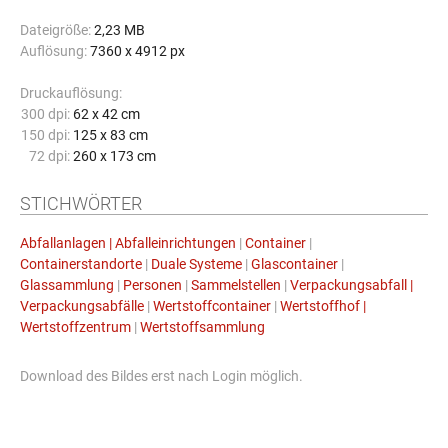
Dateigröße:
2,23 MB
Auflösung:
7360 x 4912 px
Druckauflösung:
300 dpi:
62 x 42 cm
150 dpi:
125 x 83 cm
72 dpi:
260 x 173 cm
STICHWÖRTER
Abfallanlagen | Abfalleinrichtungen
|
Container
|
Containerstandorte
|
Duale Systeme
|
Glascontainer
|
Glassammlung
|
Personen
|
Sammelstellen
|
Verpackungsabfall |
Verpackungsabfälle
|
Wertstoffcontainer
|
Wertstoffhof |
Wertstoffzentrum
|
Wertstoffsammlung
Download des Bildes erst nach Login möglich.