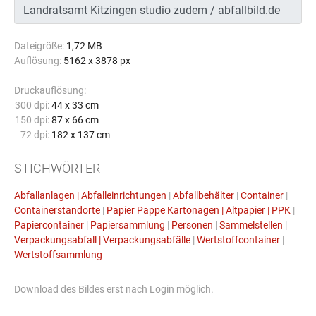
Dateigröße:
1,72 MB
Auflösung:
5162 x 3878 px
Druckauflösung:
300 dpi:
44 x 33 cm
150 dpi:
87 x 66 cm
72 dpi:
182 x 137 cm
STICHWÖRTER
Abfallanlagen | Abfalleinrichtungen
|
Abfallbehälter
|
Container
|
Containerstandorte
|
Papier Pappe Kartonagen | Altpapier | PPK
|
Papiercontainer
|
Papiersammlung
|
Personen
|
Sammelstellen
|
Verpackungsabfall | Verpackungsabfälle
|
Wertstoffcontainer
|
Wertstoffsammlung
Download des Bildes erst nach Login möglich.