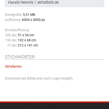
Dateigröße:
5,51 MB
Auflösung:
6000 x 4000 px
Druckauflösung:
300 dpi:
51 x 34 cm
150 dpi:
102 x 68 cm
72 dpi:
212 x 141 cm
STICHWÖRTER
Abfallarten
Download des Bildes erst nach Login möglich.