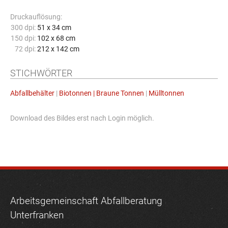
Druckauflösung:
300 dpi:
51 x 34 cm
150 dpi:
102 x 68 cm
72 dpi:
212 x 142 cm
STICHWÖRTER
Abfallbehälter
|
Biotonnen | Braune Tonnen
|
Mülltonnen
Download des Bildes erst nach Login möglich.
Arbeitsgemeinschaft Abfallberatung
Unterfranken