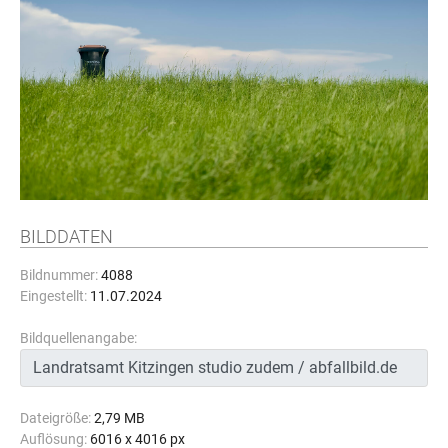
BILDDATEN
Bildnummer:
4088
Eingestellt:
11.07.2024
Bildquellenangabe:
Dateigröße:
2,79 MB
Auflösung:
6016 x 4016 px