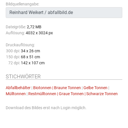
Bildquellenangabe:
Dateigröße:
2,72 MB
Auflösung:
4032 x 3024 px
Druckauflösung:
300 dpi:
34 x 26 cm
150 dpi:
68 x 51 cm
72 dpi:
142 x 107 cm
STICHWÖRTER
Abfallbehälter
|
Biotonnen | Braune Tonnen
|
Gelbe Tonnen
|
Mülltonnen
|
Restmülltonnen | Graue Tonnen | Schwarze Tonnen
Download des Bildes erst nach Login möglich.