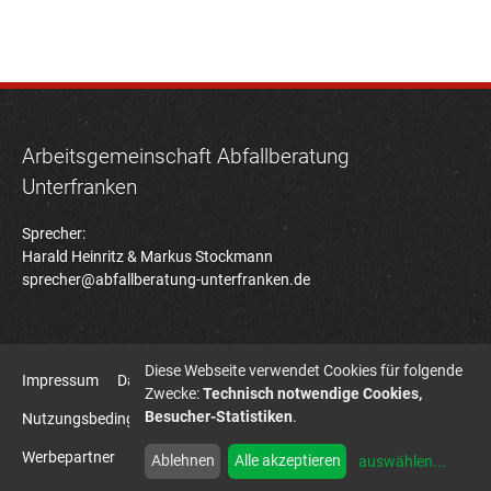
Arbeitsgemeinschaft Abfallberatung
Unterfranken
Sprecher:
Harald Heinritz & Markus Stockmann
sprecher@abfallberatung-unterfranken.de
Diese Webseite verwendet Cookies für folgende
Impressum
Datenschutz
Zwecke:
Technisch notwendige Cookies,
Besucher-Statistiken
.
Nutzungsbedingungen Bildatenbank
Sitemap
Werbepartner
HD7B Agentur für Kommunikation
Ablehnen
Alle akzeptieren
auswählen
...