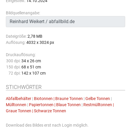
Eingestellt:
14.10.2024
Bildquellenangabe:
Dateigröße:
2,78 MB
Auflösung:
4032 x 3024 px
Druckauflösung:
300 dpi:
34 x 26 cm
150 dpi:
68 x 51 cm
72 dpi:
142 x 107 cm
STICHWÖRTER
Abfallbehälter
|
Biotonnen | Braune Tonnen
|
Gelbe Tonnen
|
Mülltonnen
|
Papiertonnen | Blaue Tonnen
|
Restmülltonnen |
Graue Tonnen | Schwarze Tonnen
Download des Bildes erst nach Login möglich.