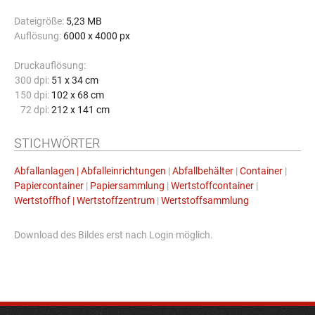
Dateigröße:
5,23 MB
Auflösung:
6000 x 4000 px
Druckauflösung:
300 dpi:
51 x 34 cm
150 dpi:
102 x 68 cm
72 dpi:
212 x 141 cm
STICHWÖRTER
Abfallanlagen | Abfalleinrichtungen
|
Abfallbehälter
|
Container
|
Papiercontainer
|
Papiersammlung
|
Wertstoffcontainer
|
Wertstoffhof | Wertstoffzentrum
|
Wertstoffsammlung
Download des Bildes erst nach Login möglich.