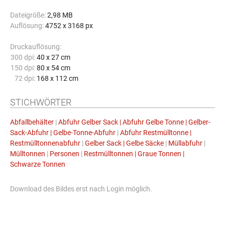
Dateigröße:
2,98 MB
Auflösung:
4752 x 3168 px
Druckauflösung:
300 dpi:
40 x 27 cm
150 dpi:
80 x 54 cm
72 dpi:
168 x 112 cm
STICHWÖRTER
Abfallbehälter
|
Abfuhr Gelber Sack | Abfuhr Gelbe Tonne | Gelber-
Sack-Abfuhr | Gelbe-Tonne-Abfuhr
|
Abfuhr Restmülltonne |
Restmülltonnenabfuhr
|
Gelber Sack | Gelbe Säcke
|
Müllabfuhr
|
Mülltonnen
|
Personen
|
Restmülltonnen | Graue Tonnen |
Schwarze Tonnen
Download des Bildes erst nach Login möglich.