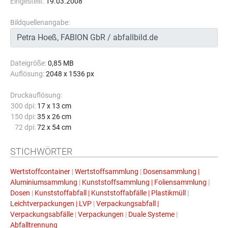
Eingestellt:
19.03.2008
Bildquellenangabe:
Dateigröße:
0,85 MB
Auflösung:
2048 x 1536 px
Druckauflösung:
300 dpi:
17 x 13 cm
150 dpi:
35 x 26 cm
72 dpi:
72 x 54 cm
STICHWÖRTER
Wertstoffcontainer
|
Wertstoffsammlung
|
Dosensammlung |
Aluminiumsammlung
|
Kunststoffsammlung | Foliensammlung
|
Dosen
|
Kunststoffabfall | Kunststoffabfälle | Plastikmüll
|
Leichtverpackungen | LVP
|
Verpackungsabfall |
Verpackungsabfälle
|
Verpackungen
|
Duale Systeme
|
Abfalltrennung