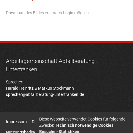
Download des Bildes erst nach Login möglich.
Arbeitsgemeinschaft Abfallberatung
Unterfranken
Sprecher:
Harald Heinritz & Markus Stockmann
sprecher@abfallberatung-unterfranken.de
Diese Webseite verwendet Cookies für folgende
Impressum
Datenschutz
Zwecke:
Technisch notwendige Cookies,
Besucher-Statistiken
.
Nutzungsbedingungen Bildatenbank
Sitemap