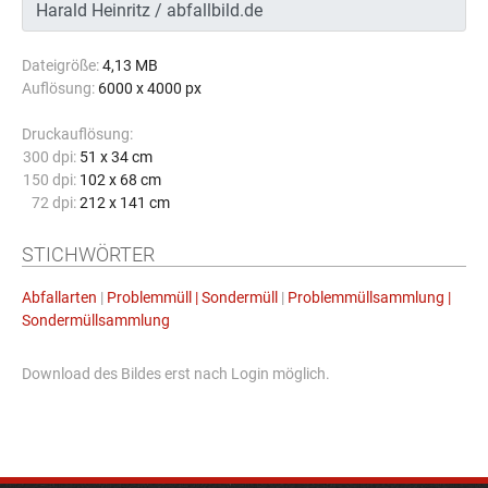
Dateigröße:
4,13 MB
Auflösung:
6000 x 4000 px
Druckauflösung:
300 dpi:
51 x 34 cm
150 dpi:
102 x 68 cm
72 dpi:
212 x 141 cm
STICHWÖRTER
Abfallarten
|
Problemmüll | Sondermüll
|
Problemmüllsammlung |
Sondermüllsammlung
Download des Bildes erst nach Login möglich.