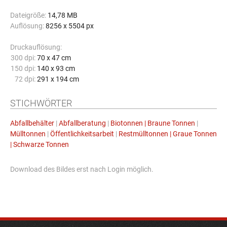
Dateigröße:
14,78 MB
Auflösung:
8256 x 5504 px
Druckauflösung:
300 dpi:
70 x 47 cm
150 dpi:
140 x 93 cm
72 dpi:
291 x 194 cm
STICHWÖRTER
Abfallbehälter
|
Abfallberatung
|
Biotonnen | Braune Tonnen
|
Mülltonnen
|
Öffentlichkeitsarbeit
|
Restmülltonnen | Graue Tonnen
| Schwarze Tonnen
Download des Bildes erst nach Login möglich.