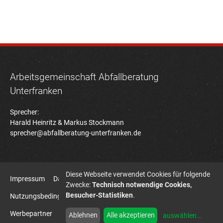
Arbeitsgemeinschaft Abfallberatung
Unterfranken
Sprecher:
Harald Heinritz & Markus Stockmann
sprecher@abfallberatung-unterfranken.de
Diese Webseite verwendet Cookies für folgende
Impressum
Datenschutz
Zwecke:
Technisch notwendige Cookies,
Besucher-Statistiken
.
Nutzungsbedingungen Bildatenbank
Sitemap
Werbepartner
HD7B Agentur für Kommunikation
Ablehnen
Alle akzeptieren
auswählen
...