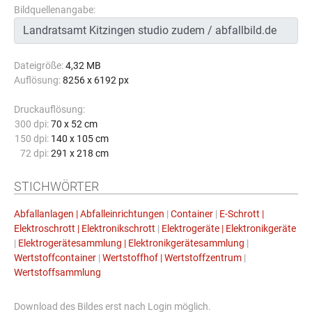
Bildquellenangabe:
Dateigröße:
4,32 MB
Auflösung:
8256 x 6192 px
Druckauflösung:
300 dpi:
70 x 52 cm
150 dpi:
140 x 105 cm
72 dpi:
291 x 218 cm
STICHWÖRTER
Abfallanlagen | Abfalleinrichtungen
|
Container
|
E-Schrott |
Elektroschrott | Elektronikschrott
|
Elektrogeräte | Elektronikgeräte
|
Elektrogerätesammlung | Elektronikgerätesammlung
|
Wertstoffcontainer
|
Wertstoffhof | Wertstoffzentrum
|
Wertstoffsammlung
Download des Bildes erst nach Login möglich.