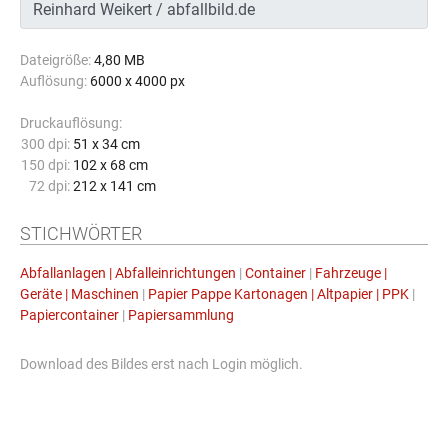
Dateigröße:
4,80 MB
Auflösung:
6000 x 4000 px
Druckauflösung:
300 dpi:
51 x 34 cm
150 dpi:
102 x 68 cm
72 dpi:
212 x 141 cm
STICHWÖRTER
Abfallanlagen | Abfalleinrichtungen
|
Container
|
Fahrzeuge |
Geräte | Maschinen
|
Papier Pappe Kartonagen | Altpapier | PPK
|
Papiercontainer
|
Papiersammlung
Download des Bildes erst nach Login möglich.