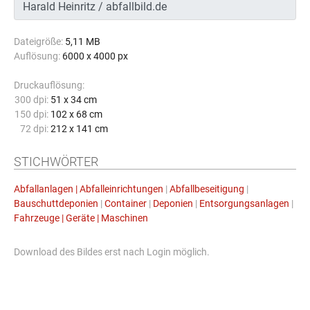
Dateigröße:
5,11 MB
Auflösung:
6000 x 4000 px
Druckauflösung:
300 dpi:
51 x 34 cm
150 dpi:
102 x 68 cm
72 dpi:
212 x 141 cm
STICHWÖRTER
Abfallanlagen | Abfalleinrichtungen
|
Abfallbeseitigung
|
Bauschuttdeponien
|
Container
|
Deponien
|
Entsorgungsanlagen
|
Fahrzeuge | Geräte | Maschinen
Download des Bildes erst nach Login möglich.