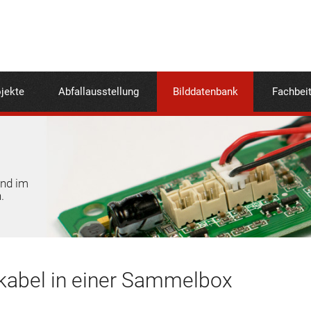
jekte
Abfallausstellung
Bilddatenbank
Fachbei
und im
.
okabel in einer Sammelbox