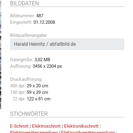
BILDDATEN
Bildnummer:
487
Eingestellt:
01.12.2008
Bildquellenangabe:
Dateigröße:
3,02 MB
Auflösung:
3456 x 2304 px
Druckauflösung:
300 dpi:
29 x 20 cm
150 dpi:
59 x 39 cm
72 dpi:
122 x 81 cm
STICHWÖRTER
E-Schrott | Elektroschrott | Elektronikschrott
|
Elektrogerätesammlung | Elektronikgerätesammlung
|