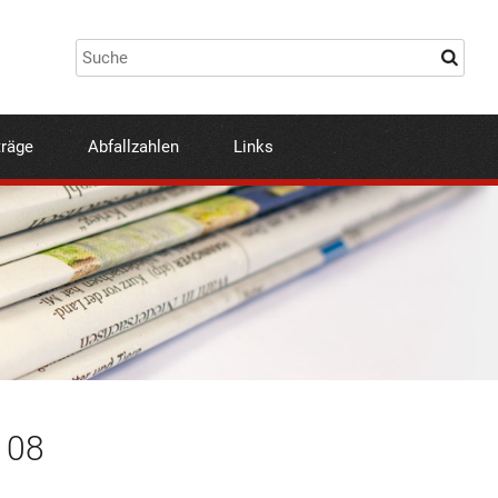
träge
Abfallzahlen
Links
. 08