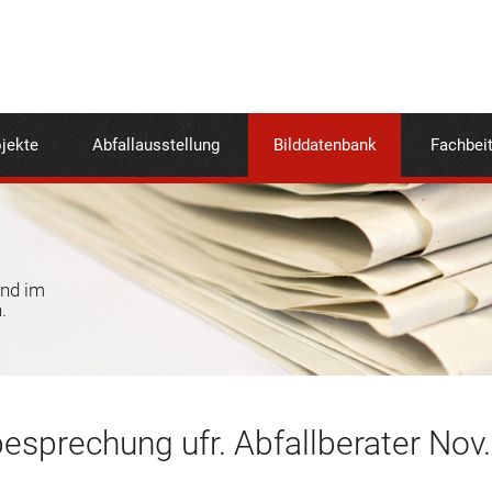
jekte
Abfallausstellung
Bilddatenbank
Fachbei
und im
.
esprechung ufr. Abfallberater Nov