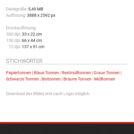
Dateigröße:
5,49 MB
Auflösung:
3888 x 2592 px
Druckauflösung:
300 dpi:
33 x 22 cm
150 dpi:
66 x 44 cm
72 dpi:
137 x 91 cm
STICHWÖRTER
Papiertonnen | Blaue Tonnen
|
Restmülltonnen | Graue Tonnen |
Schwarze Tonnen
|
Biotonnen | Braune Tonnen
|
Mülltonnen
Download des Bildes erst nach Login möglich.