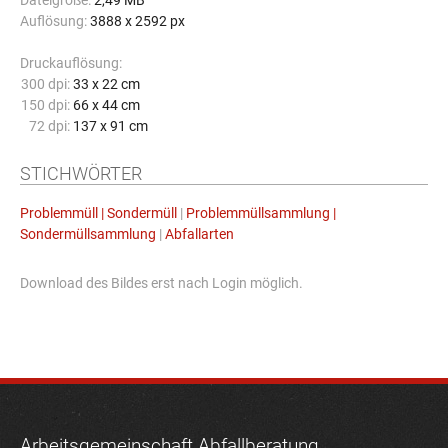
Dateigröße:
2,49 MB
Auflösung:
3888 x 2592 px
Druckauflösung:
300 dpi:
33 x 22 cm
150 dpi:
66 x 44 cm
72 dpi:
137 x 91 cm
STICHWÖRTER
Problemmüll | Sondermüll
|
Problemmüllsammlung |
Sondermüllsammlung
|
Abfallarten
Download des Bildes erst nach Login möglich.
Arbeitsgemeinschaft Abfallberatung