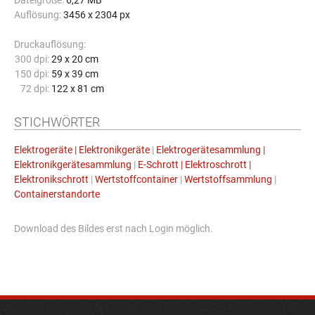
Dateigröße:
6,27 MB
Auflösung:
3456 x 2304 px
Druckauflösung:
300 dpi:
29 x 20 cm
150 dpi:
59 x 39 cm
72 dpi:
122 x 81 cm
STICHWÖRTER
Elektrogeräte | Elektronikgeräte
|
Elektrogerätesammlung |
Elektronikgerätesammlung
|
E-Schrott | Elektroschrott |
Elektronikschrott
|
Wertstoffcontainer
|
Wertstoffsammlung
|
Containerstandorte
Download des Bildes erst nach Login möglich.