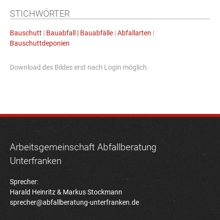
STICHWÖRTER
Bauschutt
|
Bauabfall | Bauabfälle
|
Abfallarten
|
Bauschuttdeponien
Download des Bildes erst nach Login möglich.
Arbeitsgemeinschaft Abfallberatung
Unterfranken
Sprecher:
Harald Heinritz & Markus Stockmann
sprecher@abfallberatung-unterfranken.de