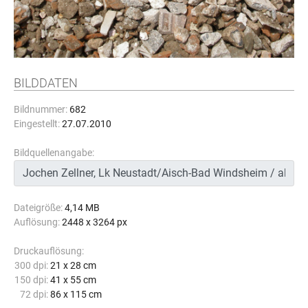
BILDDATEN
Bildnummer:
682
Eingestellt:
27.07.2010
Bildquellenangabe:
Dateigröße:
4,14 MB
Auflösung:
2448 x 3264 px
Druckauflösung:
300 dpi:
21 x 28 cm
150 dpi:
41 x 55 cm
72 dpi:
86 x 115 cm